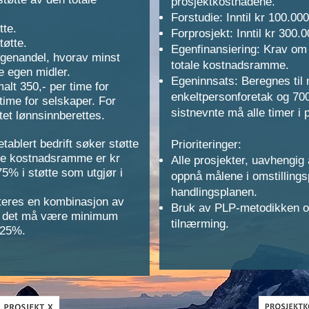
prosjektkostnadene.
Forstudie: Inntil kr 100.000,
tte.
Forprosjekt: Inntil kr 300.00
tøtte.
Egenfinansiering: Krav om
genandel, hvorav minst
totale kostnadsramme.
 egen midler.
Egeninnsats:
Beregnes til 
lt 350,- per time for
enkeltpersonforetak og 700
time for selskaper. For
sistnevnte må alle timer i
ktet lønnsinnberettes.
tablert bedrift søker støtte
Prioriteringer:
tale kostnadsramme er kr
Alle prosjekter, uavhengig a
 75% i støtte som utgjør i
oppnå målene i omstilling
handlingsplanen.
teres en kombinasjon av
Bruk av PLP-metodikken op
n det må være minimum
tilnærming.
 25%.