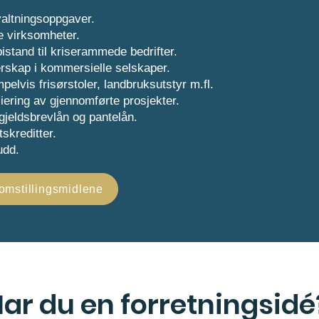
altningsoppgaver.
e virksomheter.
istand til kriserammede bedrifter.
eierskap i kommersielle selskaper.
pelvis frisørstoler, landbruksutstyr m.fl.
iering av gjennomførte prosjekter.
 gjeldsbrevlån og pantelån.
tskreditter.
udd.
 omstillingsmidlene
ar du en forretningsidé