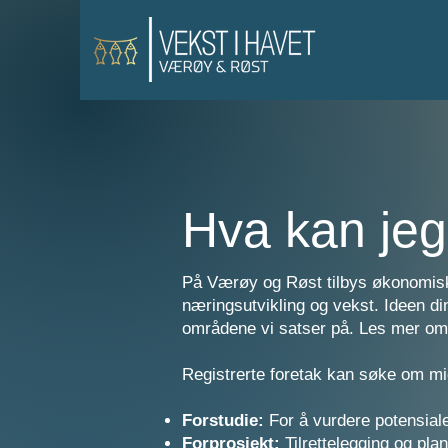
Hva kan jeg 
På Værøy og Røst tilbys økonomisk st
næringsutvikling og vekst. Ideen din
områdene vi satser på. Les mer o
Registrerte foretak kan søke om mid
Forstudie:
For å vurdere potensialet
Forprosjekt:
Tilrettelegging og plan