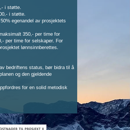
- i støtte.
0,- i støtte.
 50% egenandel av prosjektets
maksimalt 350,- per time for
,- per time for selskaper. For
 prosjektet lønnsinnberettes.
v bedriftens status, bør bidra til å
splanen og den gjeldende
pfordres for en solid metodisk