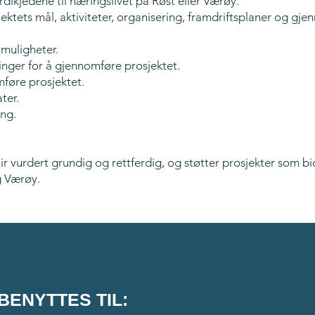
erdikjedene til næringslivet på Røst eller Værøy.
jektets mål, aktiviteter, organisering, framdriftsplaner og gj
 muligheter.
ninger for å gjennomføre prosjektet.
mføre prosjektet.
ter.
ing.
ir vurdert grundig og rettferdig, og støtter prosjekter som bidr
g Værøy.
BENYTTES TIL: