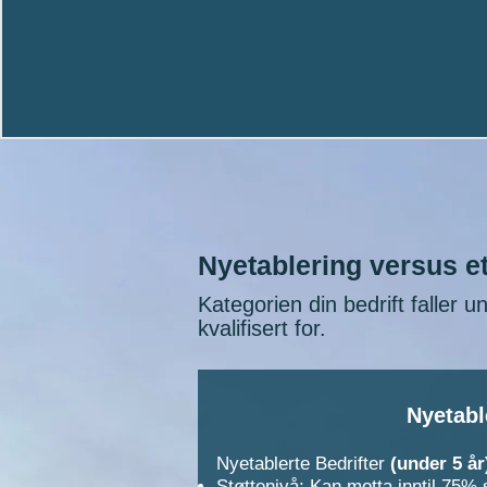
Nyetablering versus et
Kategorien din bedrift faller u
kvalifisert for.
Nyetabl
Nyetablerte Bedrifter
(under 5 år
Støttenivå: Kan motta inntil 75% 