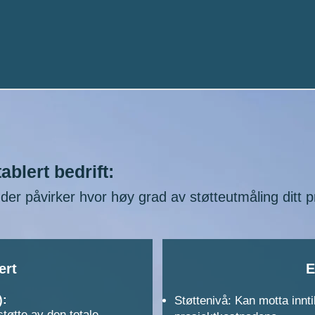
ablert bedrift:
nder påvirker hvor høy grad av støtteutmåling ditt p
ert
E
):
Støttenivå: Kan motta innti
støtte av den totale