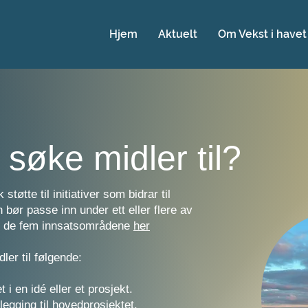
Hjem
Aktuelt
Om Vekst i havet
søke midler til?
øtte til initiativer som bidrar til
 bør passe inn under ett eller flere av
m de fem innsatsområdene
her
ler til følgende:
 i en idé eller et prosjekt.
legging til hovedprosjektet.