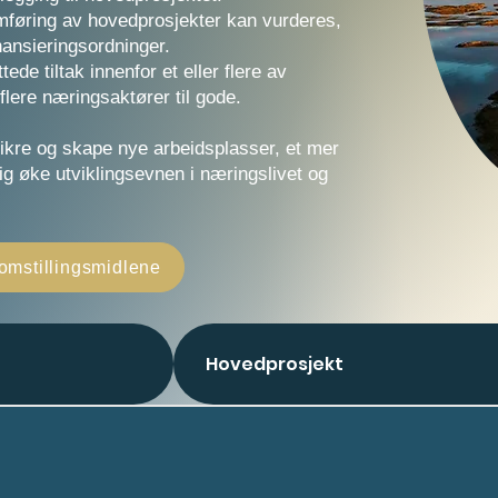
omføring av hovedprosjekter kan vurderes,
nansieringsordninger.
de tiltak innenfor et eller flere av
ere næringsaktører til gode.
 sikre og skape nye arbeidsplasser, et mer
ig øke utviklingsevnen i næringslivet og
 omstillingsmidlene
Hovedprosjekt