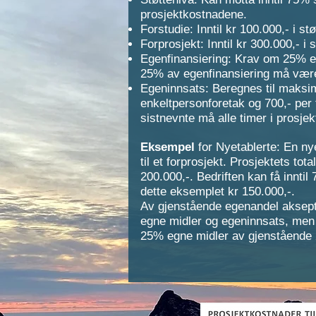
prosjektkostnadene.
Forstudie: Inntil kr 100.000,- i stø
Forprosjekt: Inntil kr 300.000,- i s
Egenfinansiering: Krav om 25% e
25% av egenfinansiering må være
Egeninnsats: Beregnes til maksima
enkeltpersonforetak og 700,- per 
sistnevnte må alle timer i prosje
Eksempel
for Nyetablerte: En nye
til et forprosjekt. Prosjektets to
200.000,-. Bedriften kan få inntil
dette eksemplet kr 150.000,-.
Av gjenstående egenandel aksep
egne midler og egeninnsats, me
25% egne midler av gjenstående