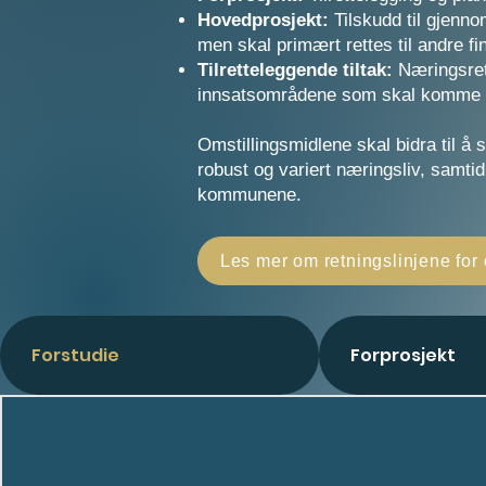
Hovedprosjekt:
Tilskudd til gjenn
men skal primært rettes til andre fi
Tilretteleggende tiltak:
Næringsrette
innsatsområdene som skal komme fl
Omstillingsmidlene skal bidra til å
robust og variert næringsliv, samtid
kommunene.
Les mer om retningslinjene for
Forstudie
Forprosjekt