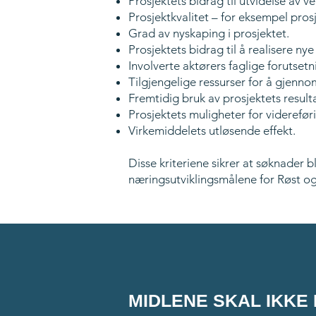
Prosjektets bidrag til utvidelse av v
Prosjektkvalitet – for eksempel pros
Grad av nyskaping i prosjektet.
Prosjektets bidrag til å realisere nye
Involverte aktørers faglige forutset
Tilgjengelige ressurser for å gjenno
Fremtidig bruk av prosjektets resulta
Prosjektets muligheter for viderefør
Virkemiddelets utløsende effekt.
Disse kriteriene sikrer at søknader bl
næringsutviklingsmålene for Røst o
MIDLENE SKAL IKKE 